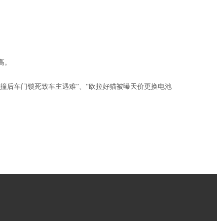
高。
n碰撞后车门锁死致车主遇难”、“欧拉好猫被曝天价更换电池