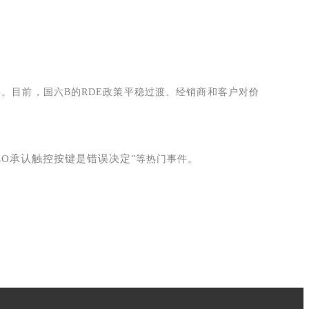
3%。目前，国六B的RDE政策平稳过渡、经销商和客户对价
EO承认触控按键是错误决定
”等热门事件。