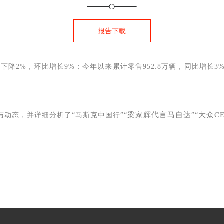
报告下载
比下降2%，环比增长9%；今年以来累计零售952.8万辆，同比增长
梁家辉代言马自达
大众C
与动态，并详细分析了“马斯克中国行”“
”“