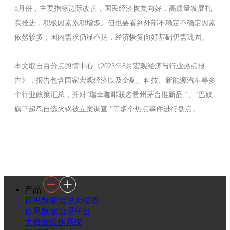
8月份，主要指标边际改善，国民经济恢复向好，高质量发展扎
实推进，积极因素累积增多。但也要看到外部不稳定不确定因素
依然较多，国内需求仍显不足，经济恢复向好基础仍需巩固。
本文取自百分点舆情中心《2023年8月宏观经济与行业热点报
告》，报告包含国家宏观经济以及金融、科技、新能源汽车等多
个行业政策汇总，并对“瑞幸咖啡联名贵州茅台推新品 ”、“巴奴
旗下超岛自选火锅被立案调查 ”等多个热点事件进行盘点。
产品
百思数据治理大模型
百思数据治理平台
大数据操作系统