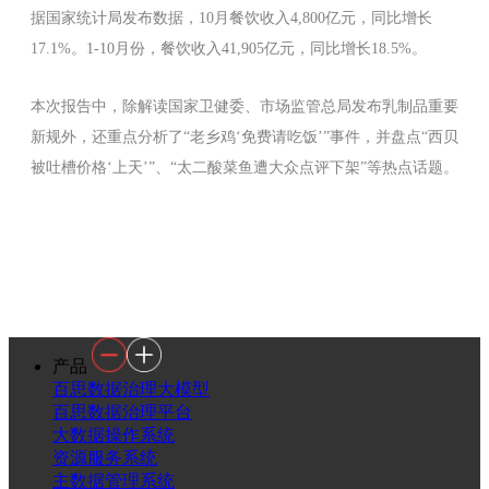
据国家统计局发布数据，10月餐饮收入4,800亿元，同比增长
17.1%。1-10月份，餐饮收入41,905亿元，同比增长18.5%。
本次报告中，除解读国家卫健委、市场监管总局发布乳制品重要
新规外，还重点分析了“老乡鸡‘免费请吃饭’”事件，并盘点“西贝
被吐槽价格‘上天’”、“太二酸菜鱼遭大众点评下架”等热点话题。
产品
百思数据治理大模型
百思数据治理平台
大数据操作系统
资源服务系统
主数据管理系统