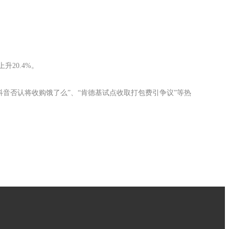
升20.4%。
音否认将收购饿了么”、“肯德基试点收取打包费引争议”等热