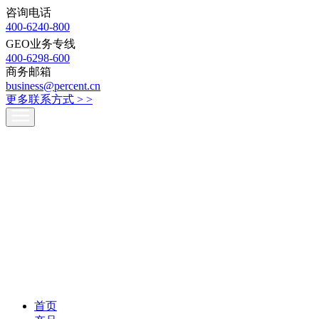
咨询电话
400-6240-800
GEO业务专线
400-6298-600
商务邮箱
business@percent.cn
更多联系方式 >
>
首页