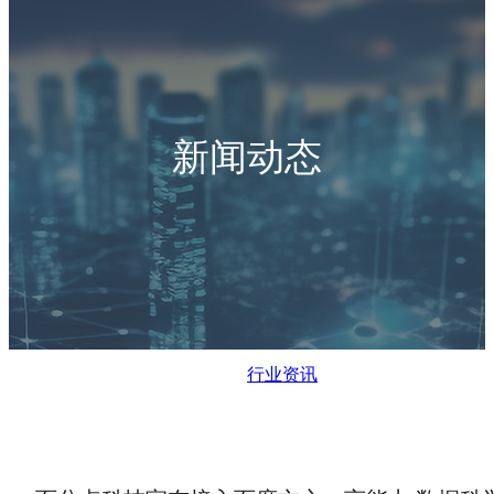
新闻动态
行业资讯