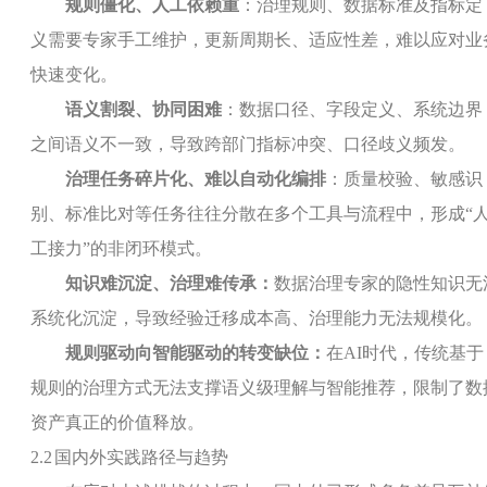
规则僵化、人工依赖重
：治理规则、数据标准及指标定
义需要专家手工维护，更新周期长、适应性差，难以应对业
快速变化。
语义割裂、协同困难
：数据口径、字段定义、系统边界
之间语义不一致，导致跨部门指标冲突、口径歧义频发。
治理任务碎片化、难以自动化编排
：质量校验、敏感识
别、标准比对等任务往往分散在多个工具与流程中，形成
“
工接力
”
的非闭环模式。
知识难沉淀、治理难传承
：
数据治理专家的隐性知识无
系统化沉淀，导致经验迁移成本高、治理能力无法规模化。
规则驱动向智能驱动的转变缺位
：
在
AI
时代，传统基于
规则的治理方式无法支撑语义级理解与智能推荐，限制了数
资产真正的价值释放。
2.2
国内外实践路径与趋势