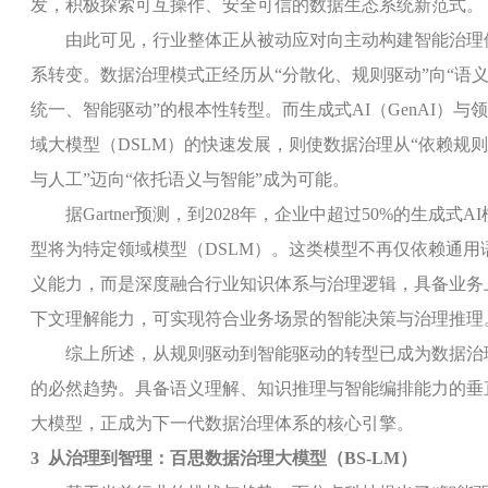
发，积极探索可互操作、安全可信的数据生态系统新范式。
由此可见，行业整体正从被动应对向主动构建智能治理
系转变。数据治理模式正经历从“分散化、规则驱动”向“语
统一、智能驱动”的根本性转型。而生成式
AI
（
GenAI
）与领
域大模型（
DSLM
）的快速发展，则使数据治理从“依赖规则
与人工”迈向“依托语义与智能”成为可能。
据
Gartner
预测，到
2028
年，企业中超过
50%
的生成式
AI
型将为特定领域模型（
DSLM
）。这类模型不再仅依赖通用
义能力，而是深度融合行业知识体系与治理逻辑，具备业务
下文理解能力，可实现符合业务场景的智能决策与治理推理
综上所述，从规则驱动到智能驱动的转型已成为数据治
的必然趋势。具备语义理解、知识推理与智能编排能力的垂
大模型，正成为下一代数据治理体系的核心引擎。
3
从治理到智理：百思数据治理大模型（
BS-LM
）