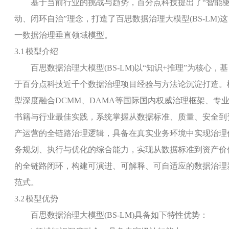
基于当前行业的挑战与趋势，百分点科技提出了
“
智能
动、闭环自治
”
理念，打造了
百思数据治理大模型
(BS-LM)
这
一数据治理垂直领域模型
。
3.1
模型介绍
百思数据治理大模型
(BS-LM)
以
“
知识
+
推理
”
为核心，基
于百分点科技近千个数据治理项目经验与方法论沉淀打造。
型深度融合
DCMM
、
DAMA
等国际国内权威治理框架、专
书籍与行业最佳实践，系统掌握从数据标准、质量、安全到
产运营的全链路治理逻辑，具备在真实业务环境中实现治理
务规划、执行与优化的综合能力，实现从数据标准到资产价
的全链路闭环，构建可演进、可解释、可自适应的数据治理
范式。
3.2
模型优势
百思数据治理大模型
(BS-LM)
具备如下特性优势：