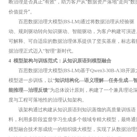
“
”
“
”
“
断治理是否真正
有效
，助力客户从
数据资产落地
走向
数
”
价值提升
。
百思数据治理大模型
(BS-LM)
通过将数据治理从经验驱
动、规则驱动转向知识驱动、智能驱动，为客户构建可演进
可解释、可自适应的数据治理体系提供了坚实基座，标志着
据治理正式迈入
"
智理
"
新时代。
4
模型架构与训练范式：从知识原语到模型融合
百思数据治理大模型
(BS-LM)
基于
Qwen3-30B-A3B
开源
模型进一步训练，以
“
知识结构化
—
语义理解
—
任务生成
—
能推理
—
治理反馈
”
为总体设计原则，构建了一个兼具理论
度与工程可落地性的治理认知架构。
该架构通过构建从知识原语到知识蒸馏的高质量训练语
料，利用多阶段监督学习生成多个领域专精大模型，最终通
模型融合技术形成统一的组织级大模型，实现了从数据治理