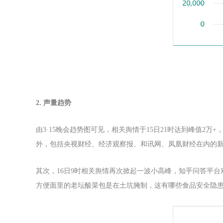
2. 声量趋势
由3·15晚会趋势图可见，相关舆情于15日21时达到峰值2万+
外，包括央视财经、经济观察报、和讯网、凤凰财经在内的
其次，16日9时相关舆情再次掀起一波小高峰，知乎问答平台对
方便面里的老坛酸菜包是在土坑腌制，这有哪些食品安全隐患