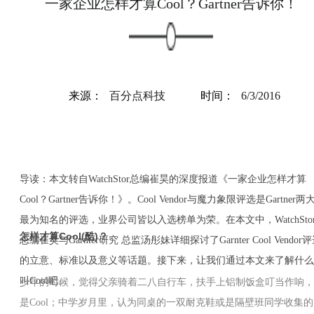
一家企业怎样才算Cool？Gartner告诉你！
来源：
百分点科技
时间：
6/3/2016
导读：本文转自WatchStor总编崔昊的深度报道《一家企业怎样才算
Cool？Gartner告诉你！》。Cool Vendor与魔力象限评选是Gartner两
最为知名的评选，业界公司皆以入选榜单为荣。在本文中，WatchSto
怎样才算Cool(酷)？
总编崔昊与Garnter研究 总监汤彤妹详细探讨了Garnter Cool Vendor
的立意、标准以及意义等话题。接下来，让我们通过本文来了解什么
叫Cool吧。
少年的时候，觉得父亲骑着二八自行车，扶手上铝制饭盒叮当作响，
是Cool；
中学岁月里，认为同桌的一双耐克鞋或是隔壁班同学收集的