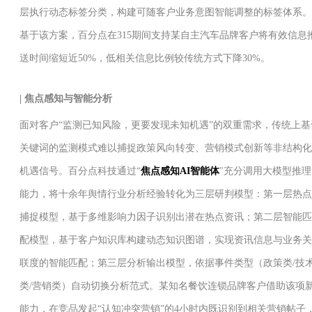
层执行动态标签分类，构建可随客户业务意图智能调整的标签体系。
基于该方案，百分点在315期间支持某自主汽车品牌客户将有效信息
送时间缩短近50%，低相关信息比例较传统方式下降30%。
| 焦点感知与智能分析
面对客户“监测已知风险，更要发现未知机遇”的双重需求，传统上基
关键词的监测模式难以捕捉政策风向转变、营销模式创新等非结构化
机遇信号。百分点科技通过“
焦点感知AI智能体
"充分调用大模型推理
能力，将十余年舆情行业分析经验转化为三层研判模型：第一层热点
捕捉模型，基于多维影响力因子识别出潜在热点资讯；第二层智能匹
配模型，基于客户知识库构建动态知识图谱，实现资讯信息与业务关
联度的智能匹配；第三层分析输出模型，依据事件类型（政策类/技
类/营销类）自动切换分析范式。某知名餐饮连锁品牌客户借助该项
能力，在竞品发起“认知冲突营销”的4小时内既识别到相关营销帖子