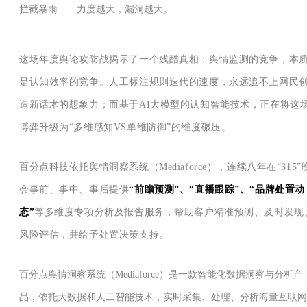
拦截暴雨——力度越大，漏洞越大。
这场年度舆论攻防战揭示了一个残酷真相：舆情监测的竞争，本
是认知效率的竞争。人工标注规则迭代的速度，永远追不上网民
造新话术的想象力；而基于AI大模型的认知智能技术，正在将这
博弈升级为“多维感知VS单维防御”的维度碾压。
百分点科技依托舆情洞察系统（Mediaforce），连续八年在“315”
会事前、事中、事后提供
“前瞻预测”、“直播跟踪”、“品牌处置动
态”
等多维度专项分析及报告服务，帮助客户精准预测、及时发现
风险评估，并给予处置决策支持
。
百分点舆情洞察系统（Mediaforce）是一款智能化数据洞察与分析产
品，依托大数据和人工智能技术，实时采集、处理、分析海量互联网